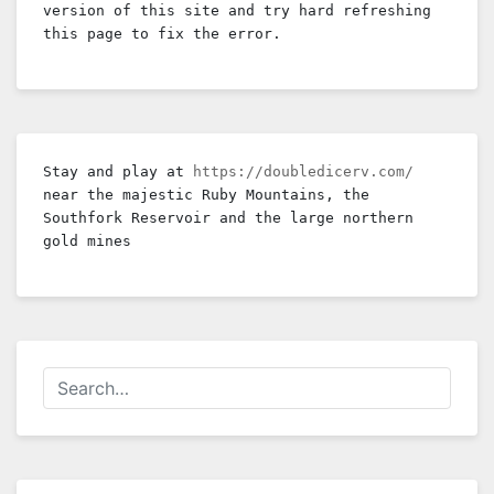
version of this site and try hard refreshing 
this page to fix the error.
Stay and play at 
https://doubledicerv.com/
near the majestic Ruby Mountains, the 
Southfork Reservoir and the large northern 
gold mines