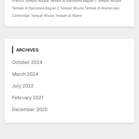
Prancis
Tempat Wisata Terbaik di Barcelona Bagian 1
Tempat Wisata
Terbaik di Barcelona Bagian 2
Tempat Wisata Terbaik di Boston dan
Cambridge
Tempat Wisata Terbaik di Miami
ARCHIVES
October 2024
March 2024
July 2022
February 2021
December 2020