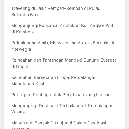
Traveling di Jalur Rempah-Rempah di Pulau
Selandia Baru
Mengunjungi Keajaiban Arsitektur Kuil Angkor Wat
di Kamboja
Petualangan Ajaib, Menyaksikan Aurora Borealis di
Norwegia
Keindahan dan Tantangan Mendaki Gunung Everest
di Nepal
Keindahan Bersejarah Eropa, Petualangan
Menelusuri Kastil
Persiapan Penting untuk Perjalanan yang Lancar
Mengungkap Destinasi Terbaik untuk Petualangan
Wisata
Mana Yang Banyak Dikunjungi Dalam Destinasi