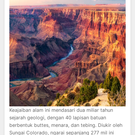
Keajaiban alam ini mendasari dua miliar tahun
sejarah geologi, dengan 40 lapisan batuan
berbentuk buttes, menara, dan tebing. Diukir oleh
Sungai Colorado, ngarai sepanjang 277 mil ini