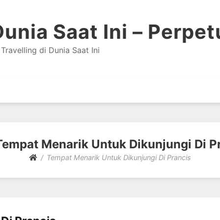
 Dunia Saat Ini – Perpe
ravelling di Dunia Saat Ini
Tempat Menarik Untuk Dikunjungi Di P
Tempat Menarik Untuk Dikunjungi Di Prancis