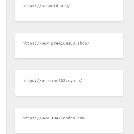
https://arguard.org/
https://www.premium303.shop/
https://premium303.cymru/
https://www.1947london.com