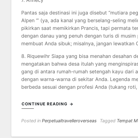
7. Annecy
Pantas saja destinasi ini juga disebut “mutiara 
Alpen ‘” (ya, ada kanal yang berselang-seling me
pikirkan saat memikirkan Prancis, tapi permata 
dengan danau yang penuh dengan turis di musim pa
membuat Anda sibuk; misalnya, jangan lewatkan C
8. Riquewihr Siapa yang bisa menahan desahan d
mengatakan bahwa desa itulah yang menginspirasi 
gang di antara rumah-rumah setengah kayu dari 
dengan warna-warna di sekitar Anda. Legenda men
berbeda sesuai dengan profesi Anda (tukang roti,
CONTINUE READING
Posted in
Perpetualtravelleroverseas
Tagged
Tempat Me