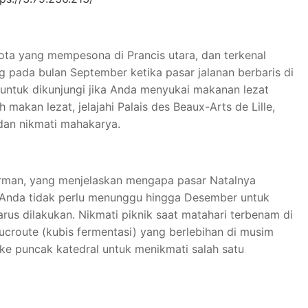
ota yang mempesona di Prancis utara, dan terkenal
g pada bulan September ketika pasar jalanan berbaris di
 untuk dikunjungi jika Anda menyukai makanan lezat
 makan lezat, jelajahi Palais des Beaux-Arts de Lille,
 dan nikmati mahakarya.
erman, yang menjelaskan mengapa pasar Natalnya
, Anda tidak perlu menunggu hingga Desember untuk
arus dilakukan. Nikmati piknik saat matahari terbenam di
ucroute (kubis fermentasi) yang berlebihan di musim
 ke puncak katedral untuk menikmati salah satu