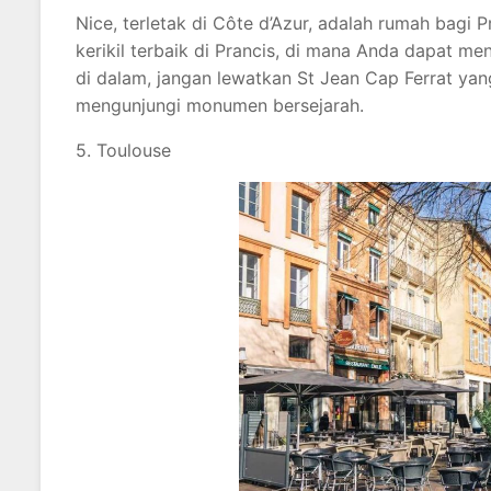
Nice, terletak di Côte d’Azur, adalah rumah bagi
kerikil terbaik di Prancis, di mana Anda dapat men
di dalam, jangan lewatkan St Jean Cap Ferrat ya
mengunjungi monumen bersejarah.
5. Toulouse