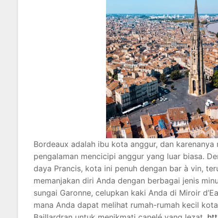
Bordeaux adalah ibu kota anggur, dan karenanya 
pengalaman mencicipi anggur yang luar biasa. Den
daya Prancis, kota ini penuh dengan bar à vin, t
memanjakan diri Anda dengan berbagai jenis minuma
sungai Garonne, celupkan kaki Anda di Miroir d’Ea
mana Anda dapat melihat rumah-rumah kecil kota
Baillardran untuk menikmati canelé yang lezat.
ht