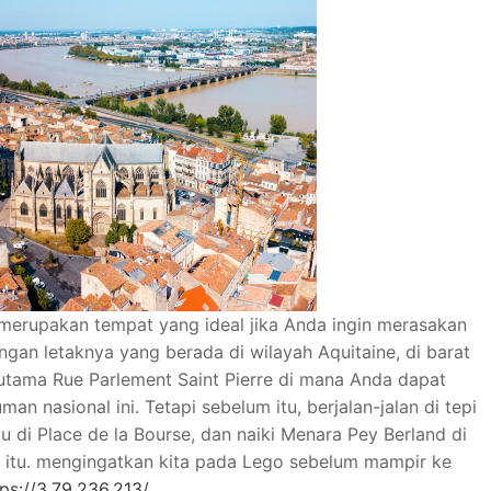
merupakan tempat yang ideal jika Anda ingin merasakan
gan letaknya yang berada di wilayah Aquitaine, di barat
erutama Rue Parlement Saint Pierre di mana Anda dapat
n nasional ini. Tetapi sebelum itu, berjalan-jalan di tepi
u di Place de la Bourse, dan naiki Menara Pey Berland di
 itu. mengingatkan kita pada Lego sebelum mampir ke
tps://3.79.236.213/