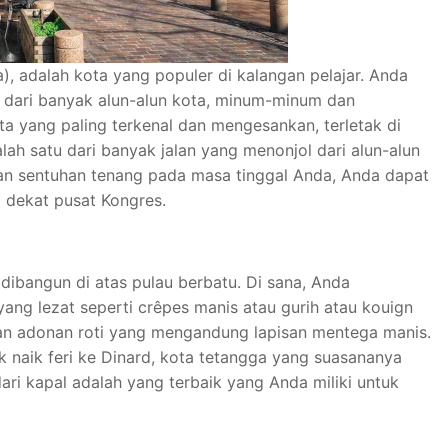
), adalah kota yang populer di kalangan pelajar. Anda
 dari banyak alun-alun kota, minum-minum dan
ta yang paling terkenal dan mengesankan, terletak di
lah satu dari banyak jalan yang menonjol dari alun-alun
an sentuhan tenang pada masa tinggal Anda, Anda dapat
dekat pusat Kongres.
i dibangun di atas pulau berbatu. Di sana, Anda
ang lezat seperti crêpes manis atau gurih atau kouign
gan adonan roti yang mengandung lapisan mentega manis.
 naik feri ke Dinard, kota tetangga yang suasananya
ri kapal adalah yang terbaik yang Anda miliki untuk