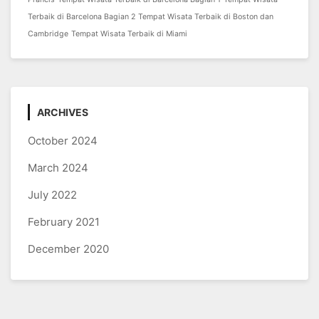
Terbaik di Barcelona Bagian 2
Tempat Wisata Terbaik di Boston dan
Cambridge
Tempat Wisata Terbaik di Miami
ARCHIVES
October 2024
March 2024
July 2022
February 2021
December 2020