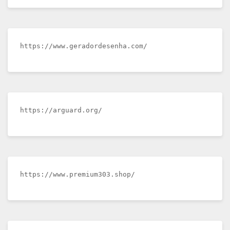
https://www.geradordesenha.com/
https://arguard.org/
https://www.premium303.shop/