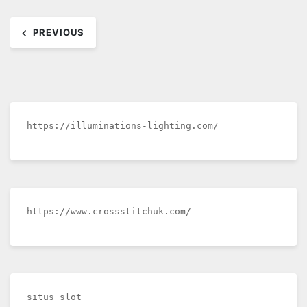
Post
PREVIOUS
navigation
https://illuminations-lighting.com/
https://www.crossstitchuk.com/
situs slot