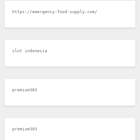
https://emergency-food-supply.com/
slot indonesia
premium303
premium303