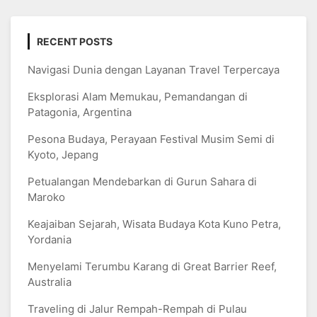
RECENT POSTS
Navigasi Dunia dengan Layanan Travel Terpercaya
Eksplorasi Alam Memukau, Pemandangan di
Patagonia, Argentina
Pesona Budaya, Perayaan Festival Musim Semi di
Kyoto, Jepang
Petualangan Mendebarkan di Gurun Sahara di
Maroko
Keajaiban Sejarah, Wisata Budaya Kota Kuno Petra,
Yordania
Menyelami Terumbu Karang di Great Barrier Reef,
Australia
Traveling di Jalur Rempah-Rempah di Pulau