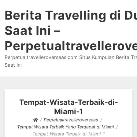
Berita Travelling di D
Saat Ini –
Perpetualtravellerov
Perpetualtravelleroverseas.com Situs Kumpulan Berita Tra
Saat Ini
Tempat-Wisata-Terbaik-di-
Miami-1
Perpetualtravelleroverseas
Tempat Wisata Terbaik Yang Terdapat di Miami
Tempat-Wisata-Terbaik-di-Miami-1