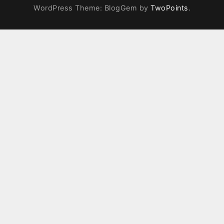
WordPress Theme: BlogGem by
TwoPoints
.