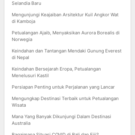
Selandia Baru
Mengunjungi Keajaiban Arsitektur Kuil Angkor Wat
di Kamboja
Petualangan Ajaib, Menyaksikan Aurora Borealis di
Norwegia
Keindahan dan Tantangan Mendaki Gunung Everest
di Nepal
Keindahan Bersejarah Eropa, Petualangan
Menelusuri Kastil
Persiapan Penting untuk Perjalanan yang Lancar
Mengungkap Destinasi Terbaik untuk Petualangan
Wisata
Mana Yang Banyak Dikunjungi Dalam Destinasi
Australia
Bagaimana Situasi COVID di Bali dan Fiji?